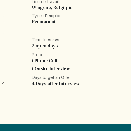
Lieu de travail
Wingene
,
Belgique
Type d'emploi
Permanent
Time to Answer
2 open days
Process
1 Phone Call
1 Onsite Interview
Days to get an Offer
4 Days after Interview