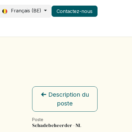
Français (BE)
Contactez-nous
ous
Événements
Carrière
Description du
poste
Poste
Schadebeheerder - NL