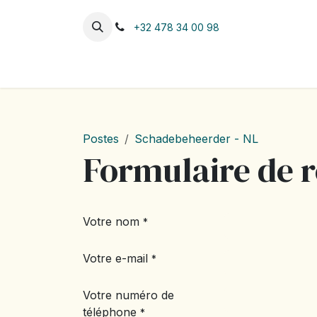
Se rendre au contenu
+32 478 34 00 98
Accueil
A propos de Tow
Postes
Schadebeheerder - NL
Formulaire de 
Votre nom
*
Votre e-mail
*
Votre numéro de
téléphone
*