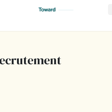
ard
Services
Perspectives
Témoignages
Contactez-n
recrutement